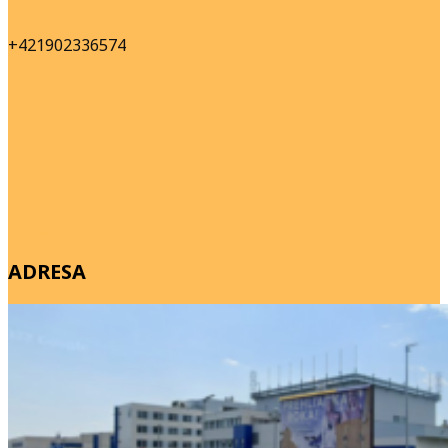
+421902336574
Ivanská cesta 89, 821 04 Bratislava
ADRESA