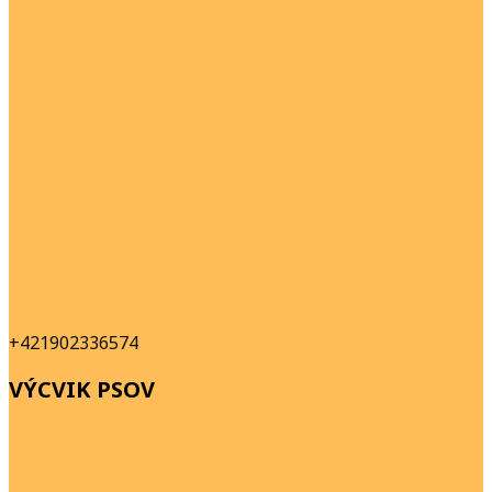
info@doghotel.sk
+421902336574
VÝCVIK PSOV