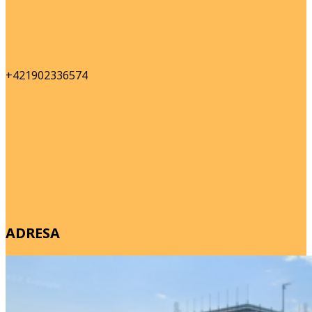
+421902336574
Ivanská cesta 89, 821 04 Bratislava
ADRESA