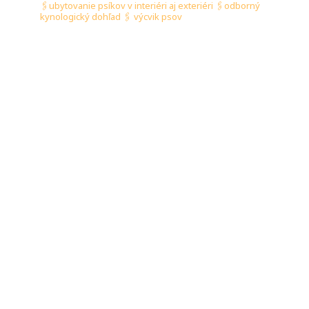
🖇️ubytovanie psíkov v interiéri aj exteriéri
🖇️odborný
kynologický dohľad
🖇️ výcvik psov