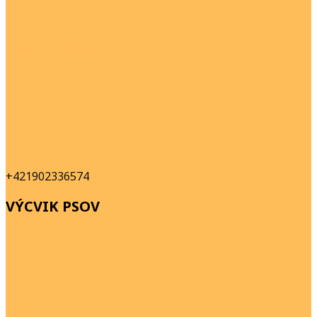
info@doghotel.sk
+421902336574
VÝCVIK PSOV