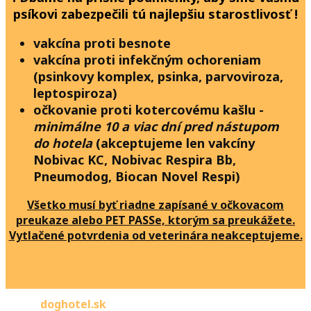
psíkovi zabezpečili tú najlepšiu starostlivosť !
vakcína proti besnote
vakcína proti infekčným ochoreniam
(psinkovy komplex, psinka, parvoviroza,
leptospiroza)
očkovanie proti kotercovému kašlu -
minimálne 10 a viac dní pred nástupom
do hotela
(akceptujeme len vakcíny
Nobivac KC, Nobivac Respira Bb,
Pneumodog, Biocan Novel Respi)
Všetko musí byť riadne zapísané v očkovacom
preukaze alebo PET PASSe, ktorým sa preukážete.
Vytlačené potvrdenia od veterinára neakceptujeme.
doghotel.sk