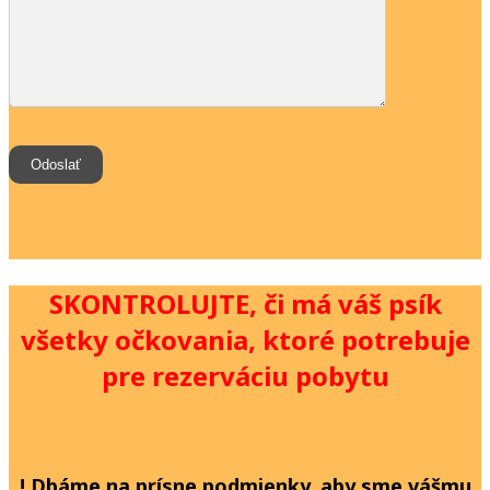
SKONTROLUJTE, či má váš psík
všetky očkovania, ktoré potrebuje
pre rezerváciu pobytu
! Dbáme na prísne podmienky, aby sme vášmu